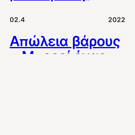
02.4
2022
Απώλεια βάρους
– Μπορεί ένας
καλός τρόπος
ζωής να
ξεπεράσει την
κακή γενετική;